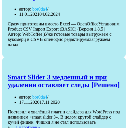
туда
свою
автор:
bor0da4
11.01.2021
04.02.2024
Сразу приготовим вместо Excel — OpenOfficeУстановим
Product CSV Import Export (BASIC) (Версия 1.8.5 |
Автор: WebToffee )Уже готовые товары выгружаем с
вукомерц в CSVВ опенофис редактируемЗагружаем
назад
Smart Slider 3 медленный и при
удалении оставляет следы [Решено]
автор:
bor0da4
17.11.2020
17.11.2020
Поставил я хвалёный плагин слайдера для WordPress под
названием «smart slider 3». В целом крутой слайдер с
кучей фишек. Фишки я не стал использовать
Smart
а…
Подробнее »