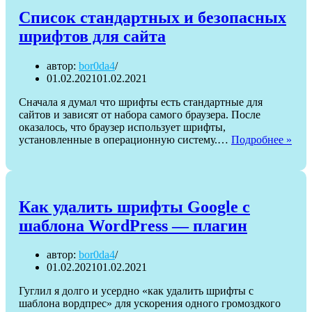
сначала
Список стандартных и безопасных
новые
шрифтов для сайта
автор:
bor0da4
01.02.2021
01.02.2021
Сначала я думал что шрифты есть стандартные для
сайтов и зависят от набора самого браузера. После
оказалось, что браузер использует шрифты,
Спи
установленные в операционную систему.…
Подробнее »
ста
и
без
шри
для
Как удалить шрифты Google с
сайт
шаблона WordPress — плагин
автор:
bor0da4
01.02.2021
01.02.2021
Гуглил я долго и усердно «как удалить шрифты с
шаблона вордпрес» для ускорения одного громоздкого