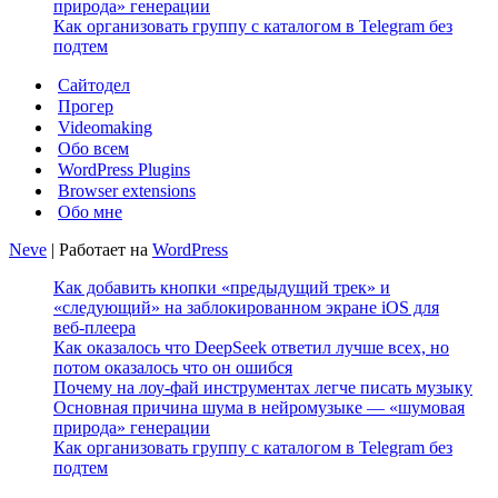
природа» генерации
Как организовать группу с каталогом в Telegram без
подтем
Сайтодел
Прогер
Videomaking
Обо всем
WordPress Plugins
Browser extensions
Обо мне
Neve
| Работает на
WordPress
Как добавить кнопки «предыдущий трек» и
«следующий» на заблокированном экране iOS для
веб‑плеера
Как оказалось что DeepSeek ответил лучше всех, но
потом оказалось что он ошибся
Почему на лоу-фай инструментах легче писать музыку
Основная причина шума в нейромузыке — «шумовая
природа» генерации
Как организовать группу с каталогом в Telegram без
подтем