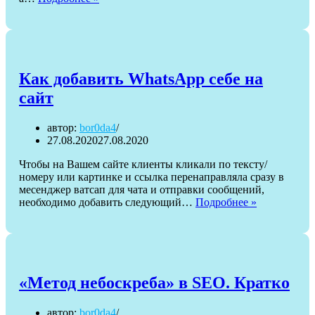
Slider
3
медленный
и
при
удалении
Как добавить WhatsApp себе на
оставляет
сайт
следы
[Решено]
автор:
bor0da4
27.08.2020
27.08.2020
Чтобы на Вашем сайте клиенты кликали по тексту/
номеру или картинке и ссылка перенаправляла сразу в
месенджер ватсап для чата и отправки сообщений,
Как
необходимо добавить следующий…
Подробнее »
добавить
WhatsApp
себе
на
сайт
«Метод небоскреба» в SEO. Кратко
автор:
bor0da4