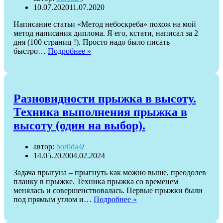
10.07.2020
11.07.2020
Написание статьи «Метод небоскреба» похож на мой
метод написания диплома. Я его, кстати, написал за 2
дня (100 страниц !). Просто надо было писать
«Метод
быстро…
Подробнее »
небоскреба»
в
SEO.
Кратко
Разновидности прыжка в высоту.
Техника выполнения прыжка в
высоту (один на выбор).
автор:
bor0da4
14.05.2020
04.02.2024
Задача прыгуна – прыгнуть как можно выше, преодолев
планку в прыжке. Техника прыжка со временем
менялась и совершенствовалась. Первые прыжки были
Разновидности
под прямым углом и…
Подробнее »
прыжка
в