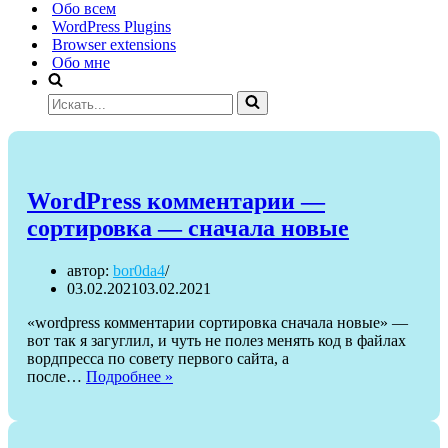
Обо всем
WordPress Plugins
Browser extensions
Обо мне
Искать...
WordPress комментарии —
сортировка — сначала новые
автор:
bor0da4
03.02.2021
03.02.2021
«wordpress комментарии сортировка сначала новые» —
вот так я загуглил, и чуть не полез менять код в файлах
вордпресса по совету первого сайта, а
WordPress
после…
Подробнее »
комментарии
—
сортировка
—