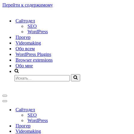
Перейти к содержимому
Сайтодел
SEO
WordPress
Прогер
Videomaking
Обо всем
WordPress Plugins
Browser extensions
Обо мне
Искать...
Меню
навигации
Меню
навигации
Сайтодел
SEO
WordPress
Прогер
Videomaking