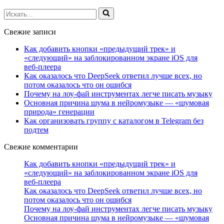
Искать...
Свежие записи
Как добавить кнопки «предыдущий трек» и
«следующий» на заблокированном экране iOS для
веб‑плеера
Как оказалось что DeepSeek ответил лучше всех, но
потом оказалось что он ошибся
Почему на лоу-фай инструментах легче писать музыку
Основная причина шума в нейромузыке — «шумовая
природа» генерации
Как организовать группу с каталогом в Telegram без
подтем
Свежие комментарии
Как добавить кнопки «предыдущий трек» и
«следующий» на заблокированном экране iOS для
веб‑плеера
Как оказалось что DeepSeek ответил лучше всех, но
потом оказалось что он ошибся
Почему на лоу-фай инструментах легче писать музыку
Основная причина шума в нейромузыке — «шумовая