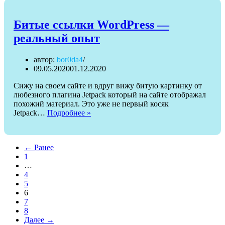
высоту.
Техника
выполнения
Битые ссылки WordPress —
прыжка
реальный опыт
в
высоту
(один
автор:
bor0da4
на
09.05.2020
01.12.2020
выбор).
Сижу на своем сайте и вдруг вижу битую картинку от
любезного плагина Jetpack который на сайте отображал
похожий материал. Это уже не первый косяк
Битые
Jetpack…
Подробнее »
ссылки
WordPress
—
← Ранее
реальный
1
опыт
…
4
5
6
7
8
Далее →