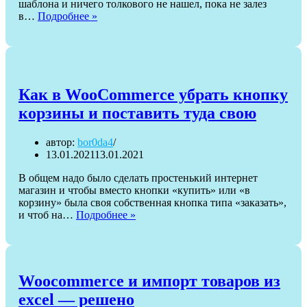
шаблона и ничего толкового не нашел, пока не залез
Как
в…
Подробнее »
удалить
шрифты
Google
с
шаблона
WordPress
Как в WooCommerce убрать кнопку
—
корзины и поставить туда свою
плагин
автор:
bor0da4
13.01.2021
13.01.2021
В общем надо было сделать простенький интернет
магазин и чтобы вместо кнопки «купить» или «в
корзину» была своя собственная кнопка типа «заказать»,
Как
и чтоб на…
Подробнее »
в
WooCommerce
убрать
кнопку
корзины
Woocommerce и импорт товаров из
и
excel — решено
поставить