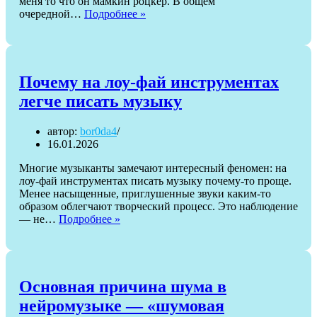
меня то что он мамкин роцкер. В общем
Как
очередной…
Подробнее »
оказалось
что
DeepSeek
ответил
лучше
Почему на лоу-фай инструментах
всех,
легче писать музыку
но
потом
оказалось
автор:
bor0da4
что
16.01.2026
он
ошибся
Многие музыканты замечают интересный феномен: на
лоу-фай инструментах писать музыку почему-то проще.
Менее насыщенные, приглушенные звуки каким-то
образом облегчают творческий процесс. Это наблюдение
Почему
— не…
Подробнее »
на
лоу-
фай
инструментах
легче
Основная причина шума в
писать
нейромузыке — «шумовая
музыку