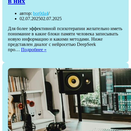
в них
автор:
bor0da4
02.07.2025
02.07.2025
Для более эффективной психотерапии желательно иметь
понимание в какие блоки памяти человека записывать
новую информацию и какими методами. Ниже
представлен диалог с нейросетью DeepSeek
Про
про…
Подробнее »
различные
блоки
памяти
человека
и
методы
записи
данных
в
них