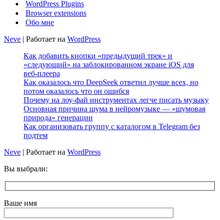
WordPress Plugins
Browser extensions
Обо мне
Neve
| Работает на
WordPress
Как добавить кнопки «предыдущий трек» и
«следующий» на заблокированном экране iOS для
веб‑плеера
Как оказалось что DeepSeek ответил лучше всех, но
потом оказалось что он ошибся
Почему на лоу-фай инструментах легче писать музыку
Основная причина шума в нейромузыке — «шумовая
природа» генерации
Как организовать группу с каталогом в Telegram без
подтем
Neve
| Работает на
WordPress
Вы выбрали:
Ваше имя