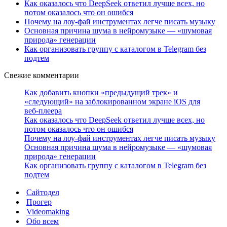
Как оказалось что DeepSeek ответил лучше всех, но
потом оказалось что он ошибся
Почему на лоу-фай инструментах легче писать музыку
Основная причина шума в нейромузыке — «шумовая
природа» генерации
Как организовать группу с каталогом в Telegram без
подтем
Свежие комментарии
Как добавить кнопки «предыдущий трек» и
«следующий» на заблокированном экране iOS для
веб‑плеера
Как оказалось что DeepSeek ответил лучше всех, но
потом оказалось что он ошибся
Почему на лоу-фай инструментах легче писать музыку
Основная причина шума в нейромузыке — «шумовая
природа» генерации
Как организовать группу с каталогом в Telegram без
подтем
Сайтодел
Прогер
Videomaking
Обо всем