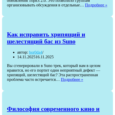
обновления Topics 2.0. Это позволило группам
Как
организовывать обсуждения в отдельные…
Подробнее »
орга
гру
с
кат
в
Tele
Как исправить хрипящий и
без
шелестящий бас из Suno
под
автор:
bor0da4
14.11.2025
16.11.2025
Вы сгенерировали в Suno трек, который вам в целом
нравится, но его портит один неприятный дефект —
хрипящий, шелестящий бас? Эта распространенная
Как
проблема часто встречается…
Подробнее »
исправить
хрипящий
и
шелестящий
бас
из
Философия современного кино и
Suno