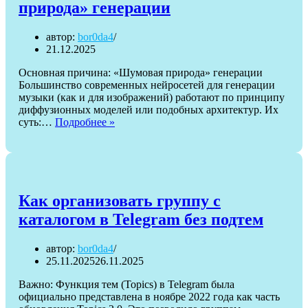
природа» генерации
автор:
bor0da4
21.12.2025
Основная причина: «Шумовая природа» генерации
Большинство современных нейросетей для генерации
музыки (как и для изображений) работают по принципу
диффузионных моделей или подобных архитектур. Их
Основная
суть:…
Подробнее »
причина
шума
в
нейромузыке
—
«шумовая
Как организовать группу с
природа»
каталогом в Telegram без подтем
генерации
автор:
bor0da4
25.11.2025
26.11.2025
Важно: Функция тем (Topics) в Telegram была
официально представлена в ноябре 2022 года как часть