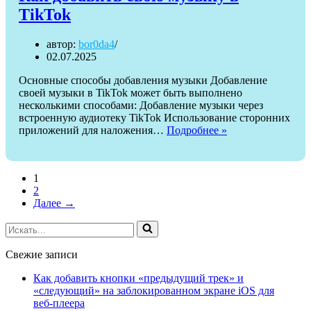
TikTok
автор:
bor0da4
02.07.2025
Основные способы добавления музыки Добавление
своей музыки в TikTok может быть выполнено
несколькими способами: Добавление музыки через
встроенную аудиотеку TikTok Использование сторонних
Как
приложений для наложения…
Подробнее »
добавить
свою
музыку
1
в
2
TikTok
Далее →
Искать...
Свежие записи
Как добавить кнопки «предыдущий трек» и
«следующий» на заблокированном экране iOS для
веб‑плеера