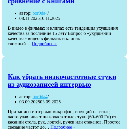
сравнение с книгами
автор:
bor0da4
08.11.2025
16.11.2025
В видео в фильмах и клипах есть тенденция ухудшения
качества за последние 15 лет? Вопрос о «ухудшении
качества» видео в фильмах и клипах —
Философия
сложный…
Подробнее »
современного
кино
и
сравнение
с
книгами
Как убрать низкочастотные стуки
из аудиозаписей интервью
автор:
bor0da4
03.09.2025
03.09.2025
При записи интервью микрофон, стоящий на столе,
часто улавливает низкочастотные стуки (60–600 Гц) от
касаний стола, рук, локтей, ручек или стаканов. Простое
Как
срезание частот до…
Подробнее »