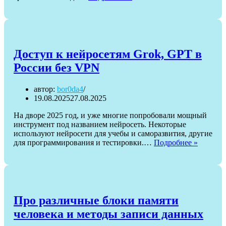
убрать
низкочастотные
стуки
из
аудиозаписей
интервью
Доступ к нейросетям Grok, GPT в
России без VPN
автор:
bor0da4
19.08.2025
27.08.2025
На дворе 2025 год, и уже многие попробовали мощный
инструмент под названием нейросеть. Некоторые
используют нейросети для учебы и саморазвития, другие
Доступ
для программирования и тестировки.…
Подробнее »
к
нейросе
Grok,
GPT
в
России
Про различные блоки памяти
без
человека и методы записи данных
VPN