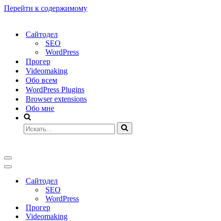
Перейти к содержимому
Сайтодел
SEO
WordPress
Прогер
Videomaking
Обо всем
WordPress Plugins
Browser extensions
Обо мне
Искать...
Меню
навигации
Меню
навигации
Сайтодел
SEO
WordPress
Прогер
Videomaking