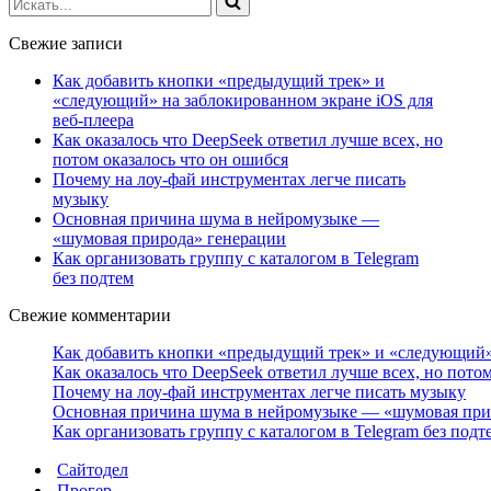
Свежие записи
Как добавить кнопки «предыдущий трек» и
«следующий» на заблокированном экране iOS для
веб‑плеера
Как оказалось что DeepSeek ответил лучше всех, но
потом оказалось что он ошибся
Почему на лоу-фай инструментах легче писать
музыку
Основная причина шума в нейромузыке —
«шумовая природа» генерации
Как организовать группу с каталогом в Telegram
без подтем
Свежие комментарии
Как добавить кнопки «предыдущий трек» и «следующий» 
Как оказалось что DeepSeek ответил лучше всех, но пото
Почему на лоу-фай инструментах легче писать музыку
Основная причина шума в нейромузыке — «шумовая при
Как организовать группу с каталогом в Telegram без подт
Сайтодел
Прогер