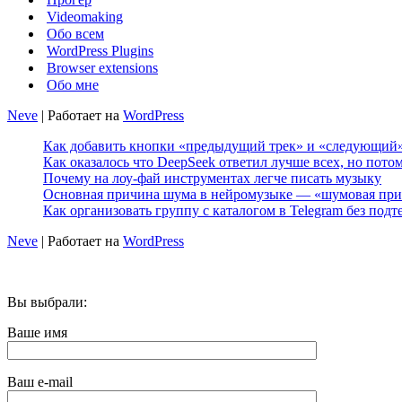
Videomaking
Обо всем
WordPress Plugins
Browser extensions
Обо мне
Neve
| Работает на
WordPress
Как добавить кнопки «предыдущий трек» и «следующий» 
Как оказалось что DeepSeek ответил лучше всех, но пото
Почему на лоу-фай инструментах легче писать музыку
Основная причина шума в нейромузыке — «шумовая при
Как организовать группу с каталогом в Telegram без подт
Neve
| Работает на
WordPress
Вы выбрали:
Ваше имя
Ваш e-mail