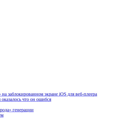
на заблокированном экране iOS для веб‑плеера
м оказалось что он ошибся
рода» генерации
ем