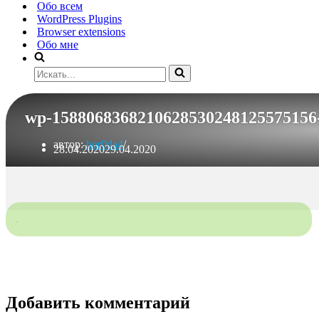
Обо всем
WordPress Plugins
Browser extensions
Обо мне
Искать...
wp-1588068368210628530248125575156-
автор:
bor0da4
28.04.2020
29.04.2020
Добавить комментарий