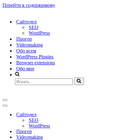
Перейти к содержимому
Сайтодел
SEO
WordPress
Прогер
Videomaking
Обо всем
WordPress Plugins
Browser extensions
Обо мне
Искать...
Меню
навигации
Меню
навигации
Сайтодел
SEO
WordPress
Прогер
Videomaking