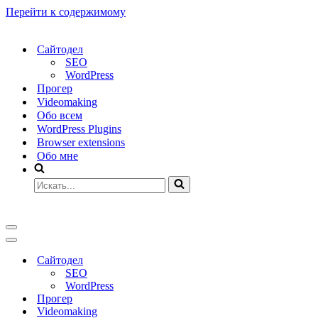
Перейти к содержимому
Сайтодел
SEO
WordPress
Прогер
Videomaking
Обо всем
WordPress Plugins
Browser extensions
Обо мне
Искать...
Меню
навигации
Меню
навигации
Сайтодел
SEO
WordPress
Прогер
Videomaking