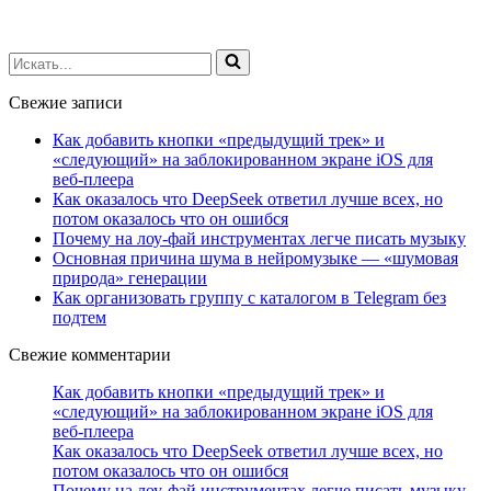
Искать...
Свежие записи
Как добавить кнопки «предыдущий трек» и
«следующий» на заблокированном экране iOS для
веб‑плеера
Как оказалось что DeepSeek ответил лучше всех, но
потом оказалось что он ошибся
Почему на лоу-фай инструментах легче писать музыку
Основная причина шума в нейромузыке — «шумовая
природа» генерации
Как организовать группу с каталогом в Telegram без
подтем
Свежие комментарии
Как добавить кнопки «предыдущий трек» и
«следующий» на заблокированном экране iOS для
веб‑плеера
Как оказалось что DeepSeek ответил лучше всех, но
потом оказалось что он ошибся
Почему на лоу-фай инструментах легче писать музыку