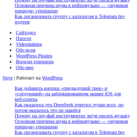
Основная причина шума в нейромузыке — «шумовая
природа» генерации
Как организовать группу с каталогом в Telegram без
подтем
Сайтодел
Прогер
Videomaking
Обо всем
WordPress Plugins
Browser extensions
Обо мне
Neve
| Работает на
WordPress
Как добавить кнопки «предыдущий трек» и
«следующий» на заблокированном экране iOS для
веб‑плеера
Как оказалось что DeepSeek ответил лучше всех, но
потом оказалось что он ошибся
Почему на лоу-фай инструментах легче писать музыку
Основная причина шума в нейромузыке — «шумовая
природа» генерации
Как организовать группу с каталогом в Telegram без