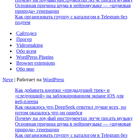
Основная причина шума в нейромузыке — «шумовая
природа» генерации
Как организовать группу с каталогом в Telegram без
подтем
Сайтодел
Прогер
Videomaking
Обо всем
WordPress Plugins
Browser extensions
Обо мне
Neve
| Работает на
WordPress
Как добавить кнопки «предыдущий трек» и
«следующий» на заблокированном экране iOS для
веб‑плеера
Как оказалось что DeepSeek ответил лучше всех, но
потом оказалось что он ошибся
Почему на лоу-фай инструментах легче писать музыку
Основная причина шума в нейромузыке — «шумовая
природа» генерации
Как организовать группу с каталогом в Telegram без