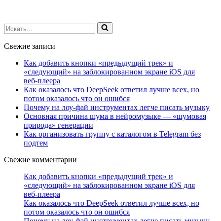
Искать...
Свежие записи
Как добавить кнопки «предыдущий трек» и
«следующий» на заблокированном экране iOS для
веб‑плеера
Как оказалось что DeepSeek ответил лучше всех, но
потом оказалось что он ошибся
Почему на лоу-фай инструментах легче писать музыку
Основная причина шума в нейромузыке — «шумовая
природа» генерации
Как организовать группу с каталогом в Telegram без
подтем
Свежие комментарии
Как добавить кнопки «предыдущий трек» и
«следующий» на заблокированном экране iOS для
веб‑плеера
Как оказалось что DeepSeek ответил лучше всех, но
потом оказалось что он ошибся
Почему на лоу-фай инструментах легче писать музыку