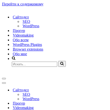
Перейти к содержимому
Сайтодел
SEO
WordPress
Прогер
Videomaking
Обо всем
WordPress Plugins
Browser extensions
Обо мне
Искать...
Меню
навигации
Меню
навигации
Сайтодел
SEO
WordPress
Прогер
Videomaking