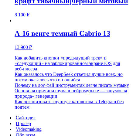
крафт табачный|черный матовый
8 100
₽
А-16 венге темный Cabrio 13
13 900
₽
Как добавить кнопки «предыдущий трек» и
«следующий» на заблокированном экране iOS для
веб‑плеера
Как оказалось что DeepSeek ответил лучше всех, но
потом оказалось что он ошибся
Почему на лоу-фай инструментах легче писать музыку
Основная причина шума в нейромузыке — «шумовая
природа» генерации
Как организовать группу с каталогом в Telegram без
подтем
Сайтодел
Прогер
Videomaking
Обо всем