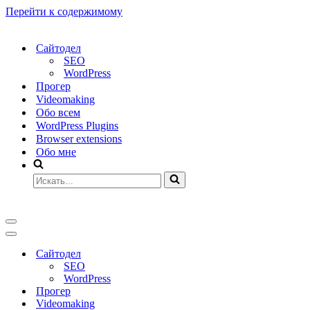
Перейти к содержимому
Сайтодел
SEO
WordPress
Прогер
Videomaking
Обо всем
WordPress Plugins
Browser extensions
Обо мне
Искать...
Меню
навигации
Меню
навигации
Сайтодел
SEO
WordPress
Прогер
Videomaking