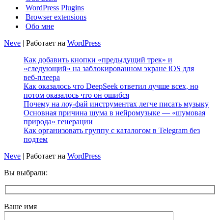
WordPress Plugins
Browser extensions
Обо мне
Neve
| Работает на
WordPress
Как добавить кнопки «предыдущий трек» и
«следующий» на заблокированном экране iOS для
веб‑плеера
Как оказалось что DeepSeek ответил лучше всех, но
потом оказалось что он ошибся
Почему на лоу-фай инструментах легче писать музыку
Основная причина шума в нейромузыке — «шумовая
природа» генерации
Как организовать группу с каталогом в Telegram без
подтем
Neve
| Работает на
WordPress
Вы выбрали:
Ваше имя