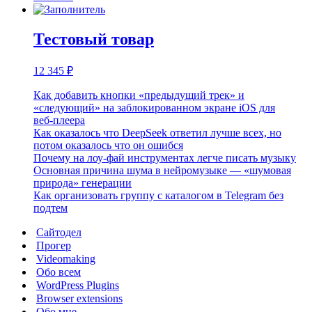
Тестовый товар
12 345
₽
Как добавить кнопки «предыдущий трек» и
«следующий» на заблокированном экране iOS для
веб‑плеера
Как оказалось что DeepSeek ответил лучше всех, но
потом оказалось что он ошибся
Почему на лоу-фай инструментах легче писать музыку
Основная причина шума в нейромузыке — «шумовая
природа» генерации
Как организовать группу с каталогом в Telegram без
подтем
Сайтодел
Прогер
Videomaking
Обо всем
WordPress Plugins
Browser extensions
Обо мне