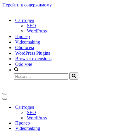
Перейти к содержимому
Сайтодел
SEO
WordPress
Прогер
Videomaking
Обо всем
WordPress Plugins
Browser extensions
Обо мне
Искать...
Меню
навигации
Меню
навигации
Сайтодел
SEO
WordPress
Прогер
Videomaking