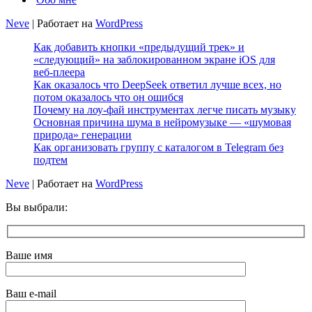
Neve
| Работает на
WordPress
Как добавить кнопки «предыдущий трек» и
«следующий» на заблокированном экране iOS для
веб‑плеера
Как оказалось что DeepSeek ответил лучше всех, но
потом оказалось что он ошибся
Почему на лоу-фай инструментах легче писать музыку
Основная причина шума в нейромузыке — «шумовая
природа» генерации
Как организовать группу с каталогом в Telegram без
подтем
Neve
| Работает на
WordPress
Вы выбрали:
Ваше имя
Ваш e-mail