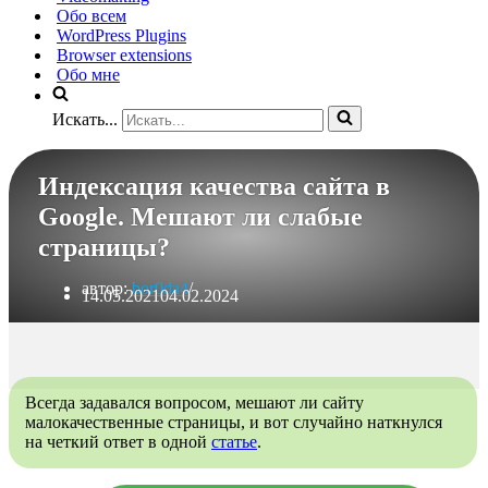
Обо всем
WordPress Plugins
Browser extensions
Обо мне
Искать...
Индексация качества сайта в
Google. Мешают ли слабые
страницы?
автор:
bor0da4
14.05.2021
04.02.2024
Всегда задавался вопросом, мешают ли сайту
малокачественные страницы, и вот случайно наткнулся
на четкий ответ в одной
статье
.