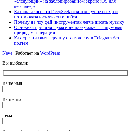
«следующий» на заблокированном экране iOS для
веб‑плеера
Как оказалось что DeepSeek ответил лучше всех, но
потом оказалось что он ошибся
Почему на лоу-фай инструментах легче писать музыку
Основная причина шума в нейромузыке — «шумовая
природа» генерации
Как организовать группу с каталогом в Telegram без
подтем
Neve
| Работает на
WordPress
Вы выбрали:
Ваше имя
Ваш e-mail
Тема