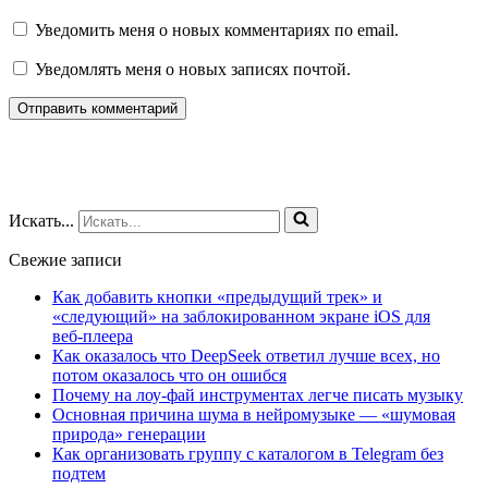
Уведомить меня о новых комментариях по email.
Уведомлять меня о новых записях почтой.
Искать...
Свежие записи
Как добавить кнопки «предыдущий трек» и
«следующий» на заблокированном экране iOS для
веб‑плеера
Как оказалось что DeepSeek ответил лучше всех, но
потом оказалось что он ошибся
Почему на лоу-фай инструментах легче писать музыку
Основная причина шума в нейромузыке — «шумовая
природа» генерации
Как организовать группу с каталогом в Telegram без
подтем