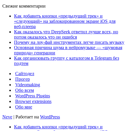
Свежие комментарии
Как добавить кнопки «предыдущий трек» и
«следующий» на заблокированном экране iOS для
веб‑плеера
Как оказалось что DeepSeek ответил лучше всех, но
потом оказалось что он ошибся
Почему на лоу-фай инструментах легче писать музыку
Основная причина шума в нейромузыке — «шумовая
природа» генерации
Как организовать группу с каталогом в Telegram без
подтем
Сайтодел
Прогер
Videomaking
Обо всем
WordPress Plugins
Browser extensions
Обо мне
Neve
| Работает на
WordPress
Как добавить кнопки «предыдущий трек» и