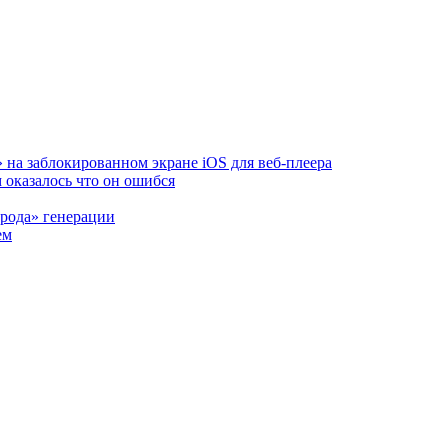
на заблокированном экране iOS для веб‑плеера
м оказалось что он ошибся
рода» генерации
ем