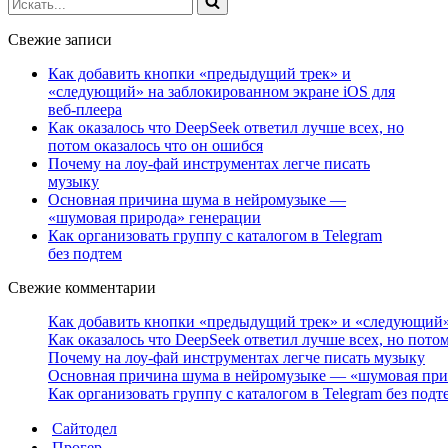
Свежие записи
Как добавить кнопки «предыдущий трек» и
«следующий» на заблокированном экране iOS для
веб‑плеера
Как оказалось что DeepSeek ответил лучше всех, но
потом оказалось что он ошибся
Почему на лоу-фай инструментах легче писать
музыку
Основная причина шума в нейромузыке —
«шумовая природа» генерации
Как организовать группу с каталогом в Telegram
без подтем
Свежие комментарии
Как добавить кнопки «предыдущий трек» и «следующий» 
Как оказалось что DeepSeek ответил лучше всех, но пото
Почему на лоу-фай инструментах легче писать музыку
Основная причина шума в нейромузыке — «шумовая при
Как организовать группу с каталогом в Telegram без подт
Сайтодел
Прогер