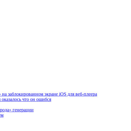
на заблокированном экране iOS для веб‑плеера
м оказалось что он ошибся
рода» генерации
ем