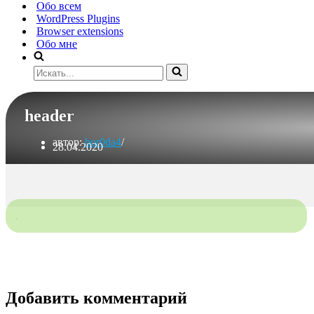
Обо всем
WordPress Plugins
Browser extensions
Обо мне
Искать...
header
автор:
bor0da4
28.04.2020
Добавить комментарий