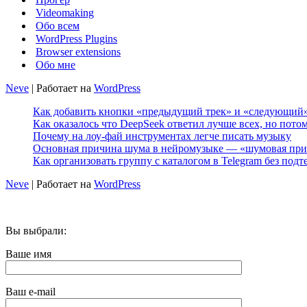
Videomaking
Обо всем
WordPress Plugins
Browser extensions
Обо мне
Neve
| Работает на
WordPress
Как добавить кнопки «предыдущий трек» и «следующий» 
Как оказалось что DeepSeek ответил лучше всех, но пото
Почему на лоу-фай инструментах легче писать музыку
Основная причина шума в нейромузыке — «шумовая при
Как организовать группу с каталогом в Telegram без подт
Neve
| Работает на
WordPress
Вы выбрали:
Ваше имя
Ваш e-mail