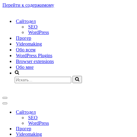
Перейти к содержимому
Сайтодел
SEO
WordPress
Прогер
Videomaking
Обо всем
WordPress Plugins
Browser extensions
Обо мне
Искать...
Меню
навигации
Меню
навигации
Сайтодел
SEO
WordPress
Прогер
Videomaking