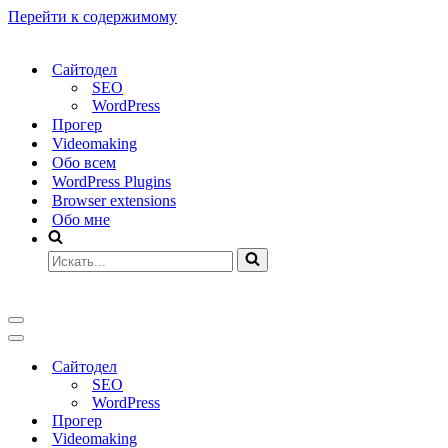
Перейти к содержимому
Сайтодел
SEO
WordPress
Прогер
Videomaking
Обо всем
WordPress Plugins
Browser extensions
Обо мне
Искать...
Меню
навигации
Меню
навигации
Сайтодел
SEO
WordPress
Прогер
Videomaking