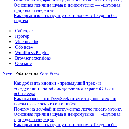
Основная причина шума в нейромузыке — «шумовая
природа» генерации
Как организовать группу с каталогом в Telegram без
подтем
Сайтодел
Прогер
Videomaking
Обо всем
WordPress Plugins
Browser extensions
Обо мне
Neve
| Работает на
WordPress
Как добавить кнопки «предыдущий трек» и
«следующий» на заблокированном экране iOS для
веб‑плеера
Как оказалось что DeepSeek ответил лучше всех, но
потом оказалось что он ошибся
Почему на лоу-фай инструментах легче писать музыку
Основная причина шума в нейромузыке — «шумовая
природа» генерации
Как организовать группу с каталогом в Telegram без