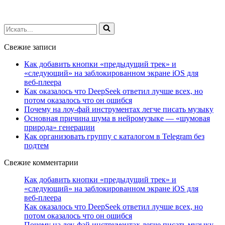
Искать...
Свежие записи
Как добавить кнопки «предыдущий трек» и
«следующий» на заблокированном экране iOS для
веб‑плеера
Как оказалось что DeepSeek ответил лучше всех, но
потом оказалось что он ошибся
Почему на лоу-фай инструментах легче писать музыку
Основная причина шума в нейромузыке — «шумовая
природа» генерации
Как организовать группу с каталогом в Telegram без
подтем
Свежие комментарии
Как добавить кнопки «предыдущий трек» и
«следующий» на заблокированном экране iOS для
веб‑плеера
Как оказалось что DeepSeek ответил лучше всех, но
потом оказалось что он ошибся
Почему на лоу-фай инструментах легче писать музыку