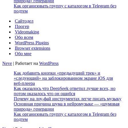
природа» генерации
Как организовать группу с каталогом в Telegram без
подтем
Сайтодел
Прогер
Videomaking
Обо всем
WordPress Plugins
Browser extensions
Обо мне
Neve
| Работает на
WordPress
Как добавить кнопки «предыдущий трек» и
«следующий» на заблокированном экране iOS для
веб‑плеера
Как оказалось что DeepSeek ответил лучше всех, но
потом оказалось что он ошибся
Почему на лоу-фай инструментах легче писать музыку
Основная причина шума в нейромузыке — «шумовая
природа» генерации
Как организовать группу с каталогом в Telegram без
подтем