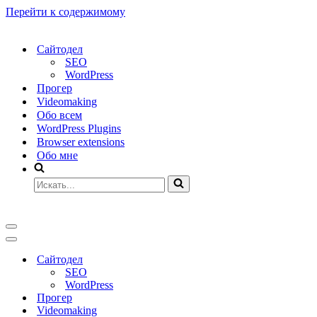
Перейти к содержимому
Сайтодел
SEO
WordPress
Прогер
Videomaking
Обо всем
WordPress Plugins
Browser extensions
Обо мне
Искать...
Меню
навигации
Меню
навигации
Сайтодел
SEO
WordPress
Прогер
Videomaking