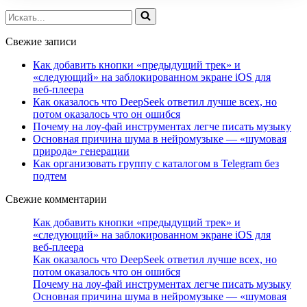
Искать...
Свежие записи
Как добавить кнопки «предыдущий трек» и
«следующий» на заблокированном экране iOS для
веб‑плеера
Как оказалось что DeepSeek ответил лучше всех, но
потом оказалось что он ошибся
Почему на лоу-фай инструментах легче писать музыку
Основная причина шума в нейромузыке — «шумовая
природа» генерации
Как организовать группу с каталогом в Telegram без
подтем
Свежие комментарии
Как добавить кнопки «предыдущий трек» и
«следующий» на заблокированном экране iOS для
веб‑плеера
Как оказалось что DeepSeek ответил лучше всех, но
потом оказалось что он ошибся
Почему на лоу-фай инструментах легче писать музыку
Основная причина шума в нейромузыке — «шумовая