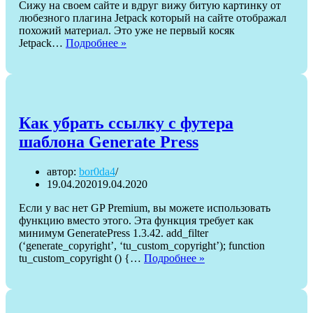
Сижу на своем сайте и вдруг вижу битую картинку от
любезного плагина Jetpack который на сайте отображал
похожий материал. Это уже не первый косяк
Битые
Jetpack…
Подробнее »
ссылки
WordPress
—
реальный
опыт
Как убрать ссылку с футера
шаблона Generate Press
автор:
bor0da4
19.04.2020
19.04.2020
Если у вас нет GP Premium, вы можете использовать
функцию вместо этого. Эта функция требует как
минимум GeneratePress 1.3.42. add_filter
(‘generate_copyright’, ‘tu_custom_copyright’); function
Как
tu_custom_copyright () {…
Подробнее »
убрать
ссылку
с
футера