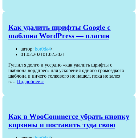
комментарии
—
сортировка
—
сначала
Как удалить шрифты Google с
новые
шаблона WordPress — плагин
автор:
bor0da4
01.02.2021
01.02.2021
Гуглил я долго и усердно «как удалить шрифты с
шаблона вордпрес» для ускорения одного громоздкого
шаблона и ничего толкового не нашел, пока не залез
Как
в…
Подробнее »
удалить
шрифты
Google
с
шаблона
WordPress
Как в WooCommerce убрать кнопку
—
корзины и поставить туда свою
плагин
автор:
bor0da4