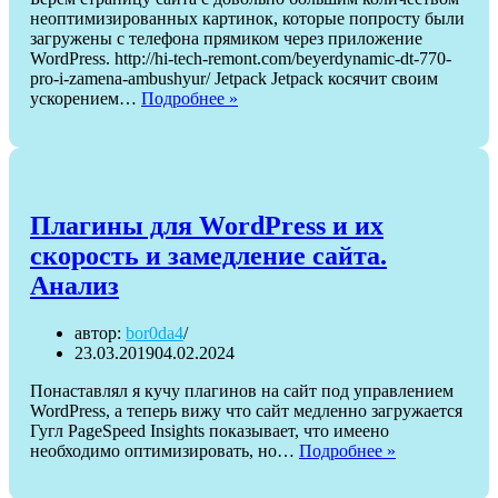
неоптимизированных картинок, которые попросту были
загружены с телефона прямиком через приложение
WordPress. http://hi-tech-remont.com/beyerdynamic-dt-770-
pro-i-zamena-ambushyur/ Jetpack Jetpack косячит своим
Ускоряем
ускорением…
Подробнее »
загрузку
сайта
наглядно
с
помощью
Autoptimize
Плагины для WordPress и их
скорость и замедление сайта.
Анализ
автор:
bor0da4
23.03.2019
04.02.2024
Понаставлял я кучу плагинов на сайт под управлением
WordPress, а теперь вижу что сайт медленно загружается
Гугл PageSpeed Insights показывает, что имеено
Плагины
необходимо оптимизировать, но…
Подробнее »
для
WordPress