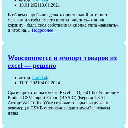
13.01.2021
13.01.2021
В общем надо было сделать простенький интернет
магазин и чтобы вместо кнопки «купить» или «в
корзину» была своя собственная кнопка типа «заказать»,
Как
и чтоб на…
Подробнее »
в
WooCommerce
убрать
кнопку
корзины
Woocommerce и импорт товаров из
и
excel — решено
поставить
туда
свою
автор:
bor0da4
11.01.2021
04.02.2024
Сразу приготовим вместо Excel — OpenOfficeУстановим
Product CSV Import Export (BASIC) (Версия 1.8.5 |
Автор: WebToffee )Уже готовые товары выгружаем с
вукомерц в CSVВ опенофис редактируемЗагружаем
назад