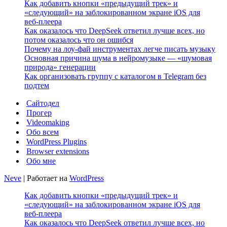
Как добавить кнопки «предыдущий трек» и
«следующий» на заблокированном экране iOS для
веб‑плеера
Как оказалось что DeepSeek ответил лучше всех, но
потом оказалось что он ошибся
Почему на лоу-фай инструментах легче писать музыку
Основная причина шума в нейромузыке — «шумовая
природа» генерации
Как организовать группу с каталогом в Telegram без
подтем
Сайтодел
Прогер
Videomaking
Обо всем
WordPress Plugins
Browser extensions
Обо мне
Neve
| Работает на
WordPress
Как добавить кнопки «предыдущий трек» и
«следующий» на заблокированном экране iOS для
веб‑плеера
Как оказалось что DeepSeek ответил лучше всех, но