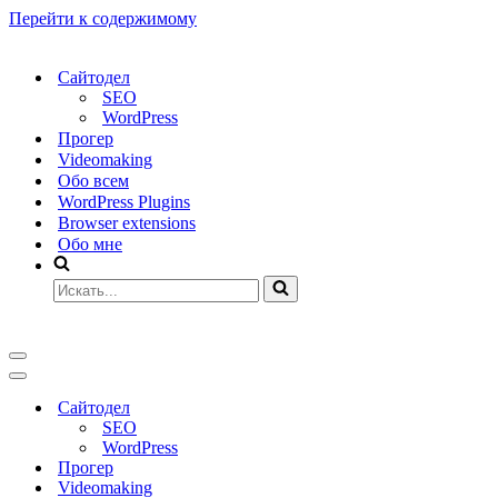
Перейти к содержимому
Сайтодел
SEO
WordPress
Прогер
Videomaking
Обо всем
WordPress Plugins
Browser extensions
Обо мне
Искать...
Меню
навигации
Меню
навигации
Сайтодел
SEO
WordPress
Прогер
Videomaking