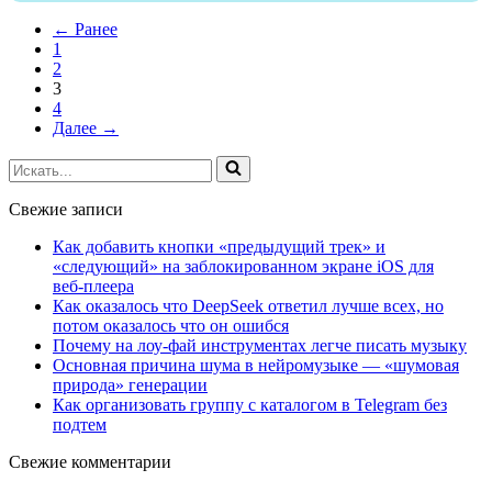
и
← Ранее
их
1
скорость
2
и
3
замедление
4
сайта.
Далее →
Анализ
Искать...
Свежие записи
Как добавить кнопки «предыдущий трек» и
«следующий» на заблокированном экране iOS для
веб‑плеера
Как оказалось что DeepSeek ответил лучше всех, но
потом оказалось что он ошибся
Почему на лоу-фай инструментах легче писать музыку
Основная причина шума в нейромузыке — «шумовая
природа» генерации
Как организовать группу с каталогом в Telegram без
подтем
Свежие комментарии