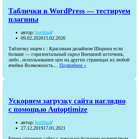
шаблона
Generate
Таблички в WordPress — тестируем
Press
плагины
автор:
bor0da4
09.02.2020
15.02.2020
Табличку ищем с : Красивым дизайном Ширина если
больше — горизонтальный скрол Внешний источник,
либо , использование цен на других страницах из любой
Таблички
ячейки Возможность…
Подробнее »
в
WordPress
—
тестируем
плагины
Ускоряем загрузку сайта наглядно
с помощью Autoptimize
автор:
bor0da4
27.12.2019
17.01.2021
Берем страницу сайта с довольно большим количеством