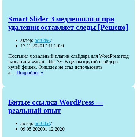
Smart Slider 3 медленный и при
удалении оставляет следы [Решено]
автор:
bor0da4
17.11.2020
17.11.2020
Поставил я хвалёный плагин слайдера для WordPress под
названием «smart slider 3». В целом крутой слайдер с
кучей фишек. Фишки я не стал использовать
Smart
а…
Подробнее »
Slider
3
медленный
и
при
Битые ссылки WordPress —
удалении
реальный опыт
оставляет
следы
[Решено]
автор:
bor0da4
09.05.2020
01.12.2020