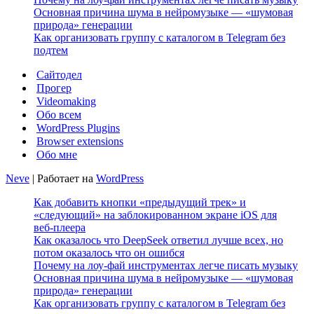
Основная причина шума в нейромузыке — «шумовая
природа» генерации
Как организовать группу с каталогом в Telegram без
подтем
Сайтодел
Прогер
Videomaking
Обо всем
WordPress Plugins
Browser extensions
Обо мне
Neve
| Работает на
WordPress
Как добавить кнопки «предыдущий трек» и
«следующий» на заблокированном экране iOS для
веб‑плеера
Как оказалось что DeepSeek ответил лучше всех, но
потом оказалось что он ошибся
Почему на лоу-фай инструментах легче писать музыку
Основная причина шума в нейромузыке — «шумовая
природа» генерации
Как организовать группу с каталогом в Telegram без