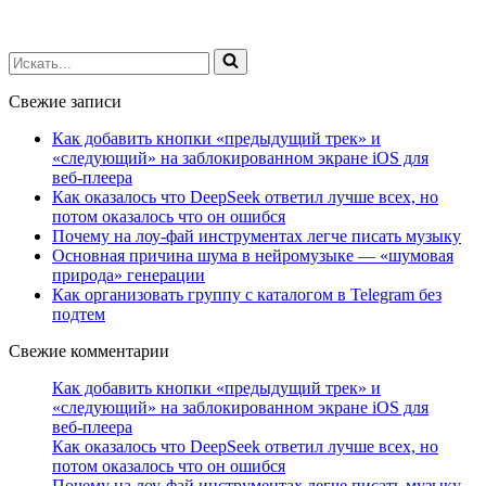
Искать...
Свежие записи
Как добавить кнопки «предыдущий трек» и
«следующий» на заблокированном экране iOS для
веб‑плеера
Как оказалось что DeepSeek ответил лучше всех, но
потом оказалось что он ошибся
Почему на лоу-фай инструментах легче писать музыку
Основная причина шума в нейромузыке — «шумовая
природа» генерации
Как организовать группу с каталогом в Telegram без
подтем
Свежие комментарии
Как добавить кнопки «предыдущий трек» и
«следующий» на заблокированном экране iOS для
веб‑плеера
Как оказалось что DeepSeek ответил лучше всех, но
потом оказалось что он ошибся
Почему на лоу-фай инструментах легче писать музыку