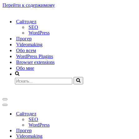
Перейти к содержимому
Сайтодел
SEO
WordPress
Прогер
Videomaking
Обо всем
WordPress Plugins
Browser extensions
Обо мне
Искать...
Меню
навигации
Меню
навигации
Сайтодел
SEO
WordPress
Прогер
Videomaking