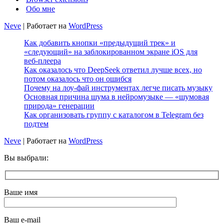
Обо мне
Neve
| Работает на
WordPress
Как добавить кнопки «предыдущий трек» и
«следующий» на заблокированном экране iOS для
веб‑плеера
Как оказалось что DeepSeek ответил лучше всех, но
потом оказалось что он ошибся
Почему на лоу-фай инструментах легче писать музыку
Основная причина шума в нейромузыке — «шумовая
природа» генерации
Как организовать группу с каталогом в Telegram без
подтем
Neve
| Работает на
WordPress
Вы выбрали:
Ваше имя
Ваш e-mail