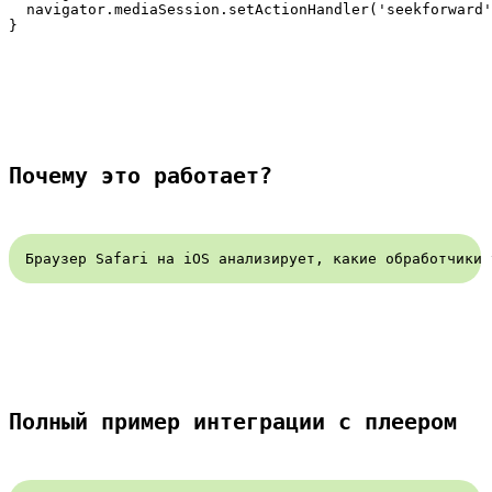
  navigator.mediaSession.setActionHandler('seekforward'
Почему это работает?
Браузер Safari на iOS анализирует, какие обработчики 
Полный пример интеграции с плеером