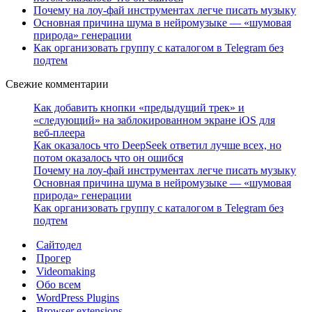
Почему на лоу-фай инструментах легче писать музыку
Основная причина шума в нейромузыке — «шумовая
природа» генерации
Как организовать группу с каталогом в Telegram без
подтем
Свежие комментарии
Как добавить кнопки «предыдущий трек» и
«следующий» на заблокированном экране iOS для
веб‑плеера
Как оказалось что DeepSeek ответил лучше всех, но
потом оказалось что он ошибся
Почему на лоу-фай инструментах легче писать музыку
Основная причина шума в нейромузыке — «шумовая
природа» генерации
Как организовать группу с каталогом в Telegram без
подтем
Сайтодел
Прогер
Videomaking
Обо всем
WordPress Plugins
Browser extensions