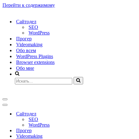
Перейти к содержимому
Сайтодел
SEO
WordPress
Прогер
Videomaking
Обо всем
WordPress Plugins
Browser extensions
Обо мне
Искать...
Меню
навигации
Меню
навигации
Сайтодел
SEO
WordPress
Прогер
Videomaking