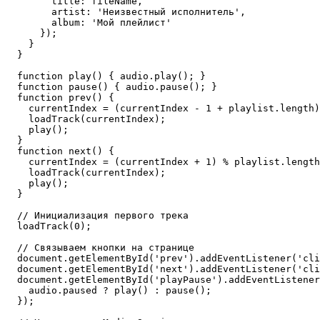
        title: fileName,

        artist: 'Неизвестный исполнитель',

        album: 'Мой плейлист'

      });

    }

  }

  function play() { audio.play(); }

  function pause() { audio.pause(); }

  function prev() {

    currentIndex = (currentIndex - 1 + playlist.length)
    loadTrack(currentIndex);

    play();

  }

  function next() {

    currentIndex = (currentIndex + 1) % playlist.length
    loadTrack(currentIndex);

    play();

  }

  // Инициализация первого трека

  loadTrack(0);

  // Связываем кнопки на странице

  document.getElementById('prev').addEventListener('cli
  document.getElementById('next').addEventListener('cli
  document.getElementById('playPause').addEventListener
    audio.paused ? play() : pause();

  });
