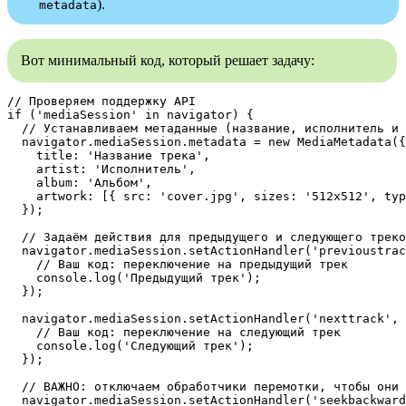
).
metadata
Вот минимальный код, который решает задачу:
// Проверяем поддержку API

if ('mediaSession' in navigator) {

  // Устанавливаем метаданные (название, исполнитель и 
  navigator.mediaSession.metadata = new MediaMetadata({

    title: 'Название трека',

    artist: 'Исполнитель',

    album: 'Альбом',

    artwork: [{ src: 'cover.jpg', sizes: '512x512', typ
  });

  // Задаём действия для предыдущего и следующего треко
  navigator.mediaSession.setActionHandler('previoustrac
    // Ваш код: переключение на предыдущий трек

    console.log('Предыдущий трек');

  });

  navigator.mediaSession.setActionHandler('nexttrack', 
    // Ваш код: переключение на следующий трек

    console.log('Следующий трек');

  });

  // ВАЖНО: отключаем обработчики перемотки, чтобы они 
  navigator.mediaSession.setActionHandler('seekbackward