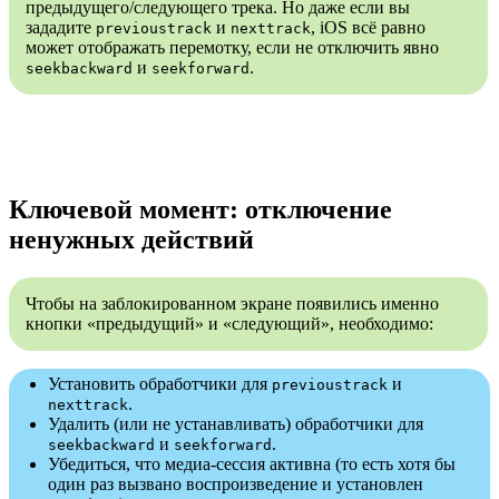
предыдущего/следующего трека. Но даже если вы
зададите
и
, iOS всё равно
previoustrack
nexttrack
может отображать перемотку, если не отключить явно
и
.
seekbackward
seekforward
Ключевой момент: отключение
ненужных действий
Чтобы на заблокированном экране появились именно
кнопки «предыдущий» и «следующий», необходимо:
Установить обработчики для
и
previoustrack
.
nexttrack
Удалить (или не устанавливать) обработчики для
и
.
seekbackward
seekforward
Убедиться, что медиа‑сессия активна (то есть хотя бы
один раз вызвано воспроизведение и установлен