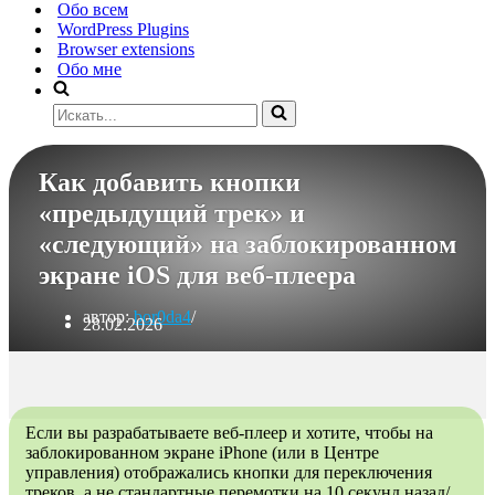
Обо всем
WordPress Plugins
Browser extensions
Обо мне
Искать...
Как добавить кнопки
«предыдущий трек» и
«следующий» на заблокированном
экране iOS для веб‑плеера
автор:
bor0da4
28.02.2026
Если вы разрабатываете веб‑плеер и хотите, чтобы на
заблокированном экране iPhone (или в Центре
управления) отображались кнопки для переключения
треков, а не стандартные перемотки на 10 секунд назад/