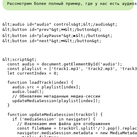
Рассмотрим более полный пример, где у нас есть аудиоэ
&lt;audio id="audio" controls&gt;&lt;/audio&gt;

&lt;button id="prev"&gt;⏮&lt;/button&gt;

&lt;button id="playPause"&gt;▶&lt;/button&gt;

&lt;script&gt;

  const audio = document.getElementById('audio');

  const playlist = ['track1.mp3', 'track2.mp3', 'track3
  let currentIndex = 0;

  function loadTrack(index) {

    audio.src = playlist[index];

    audio.load();

    // Обновляем метаданные медиа-сессии

    updateMediaSession(playlist[index]);

  }

  function updateMediaSession(trackUrl) {

    if ('mediaSession' in navigator) {

      // Извлекаем имя файла для отображения

      const fileName = trackUrl.split('/').pop().replac
      navigator.mediaSession.metadata = new MediaMetada