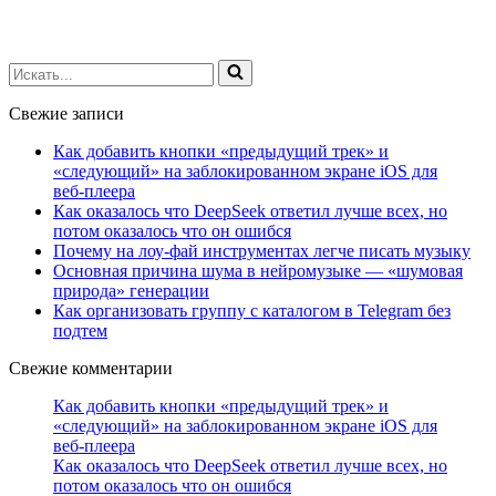
Искать...
Свежие записи
Как добавить кнопки «предыдущий трек» и
«следующий» на заблокированном экране iOS для
веб‑плеера
Как оказалось что DeepSeek ответил лучше всех, но
потом оказалось что он ошибся
Почему на лоу-фай инструментах легче писать музыку
Основная причина шума в нейромузыке — «шумовая
природа» генерации
Как организовать группу с каталогом в Telegram без
подтем
Свежие комментарии
Как добавить кнопки «предыдущий трек» и
«следующий» на заблокированном экране iOS для
веб‑плеера
Как оказалось что DeepSeek ответил лучше всех, но
потом оказалось что он ошибся