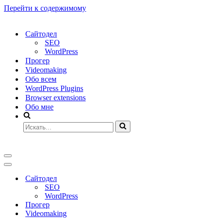
Перейти к содержимому
Сайтодел
SEO
WordPress
Прогер
Videomaking
Обо всем
WordPress Plugins
Browser extensions
Обо мне
Искать...
Меню
навигации
Меню
навигации
Сайтодел
SEO
WordPress
Прогер
Videomaking