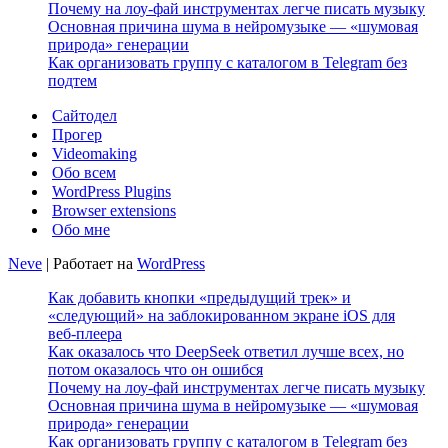
Почему на лоу-фай инструментах легче писать музыку
Основная причина шума в нейромузыке — «шумовая
природа» генерации
Как организовать группу с каталогом в Telegram без
подтем
Сайтодел
Прогер
Videomaking
Обо всем
WordPress Plugins
Browser extensions
Обо мне
Neve
| Работает на
WordPress
Как добавить кнопки «предыдущий трек» и
«следующий» на заблокированном экране iOS для
веб‑плеера
Как оказалось что DeepSeek ответил лучше всех, но
потом оказалось что он ошибся
Почему на лоу-фай инструментах легче писать музыку
Основная причина шума в нейромузыке — «шумовая
природа» генерации
Как организовать группу с каталогом в Telegram без